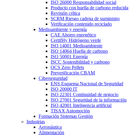
ISO 26000 Responsabilidad social
Producto con huella de carbono reducida
Revisión crítica
SCRM Riesgo cadena de suministro
Verificación contenido reciclado
Medioambiente y energía
CAE Ahorro energético
CertifHy Hidrógeno verde
ISO 14001 Medioambiente
ISO 14064 Huella de carbono
ISO 50001 Energía
ISCC Sostenibilidad y carbono
OCS Zero Pellets
Preverificación CBAM
Ciberseguridad
ENS Esquema Nacional de Seguridad
ISO 20000 IT
ISO 22301 Continuidad de negocio
ISO 27001 Seguridad de la información
ISO 42001 Inteligencia artificial
TISAX Automoción
Formación Sistemas Gestión
Industrias
Aeronáutica
Alimentación