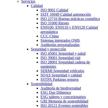
Servicios
Calidad
ISO 9001 Calidad
IATF 16949 Calidad automoción
ISO 22716 Buenas prácticas cosmética
ISO 31000 Riesgo
EN9100, EN9110 y EN9120 Calidad
aeronáutica
CCC China
Sistemas integrados QMS
Auditorías personalizadas
Seguridad y protección
ISO 45001 Seguridad y salud
ISO 39001 Seguridad vial
ISO 28001 Seguridad cadena de
suministro
SERMI Seguridad vehículos
SQAS Seguridad y calidad
SSTPA Parkings seguros
Sostenibilidad
Auditoría de biodiversidad
ESG Due Diligence
ESG talleres y concesionarios
GRI Memoria de sostenibilidad
ISO 20121 Eventos sostenibles