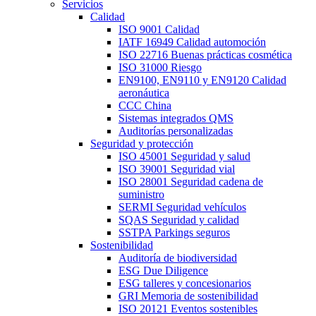
Servicios
Calidad
ISO 9001 Calidad
IATF 16949 Calidad automoción
ISO 22716 Buenas prácticas cosmética
ISO 31000 Riesgo
EN9100, EN9110 y EN9120 Calidad
aeronáutica
CCC China
Sistemas integrados QMS
Auditorías personalizadas
Seguridad y protección
ISO 45001 Seguridad y salud
ISO 39001 Seguridad vial
ISO 28001 Seguridad cadena de
suministro
SERMI Seguridad vehículos
SQAS Seguridad y calidad
SSTPA Parkings seguros
Sostenibilidad
Auditoría de biodiversidad
ESG Due Diligence
ESG talleres y concesionarios
GRI Memoria de sostenibilidad
ISO 20121 Eventos sostenibles