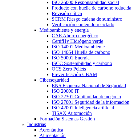
ISO 26000 Responsabilidad social
Producto con huella de carbono reducida
Revisión crítica
SCRM Riesgo cadena de suministro
Verificación contenido reciclado
Medioambiente y energía
CAE Ahorro energético
CertifHy Hidrógeno verde
ISO 14001 Medioambiente
ISO 14064 Huella de carbono
ISO 50001 Energía
ISCC Sostenibilidad y carbono
OCS Zero Pellets
Preverificación CBAM
Ciberseguridad
ENS Esquema Nacional de Seguridad
ISO 20000 IT
ISO 22301 Continuidad de negocio
ISO 27001 Seguridad de la información
ISO 42001 Inteligencia artificial
TISAX Automoción
Formación Sistemas Gestión
Industrias
Aeronáutica
Alimentación