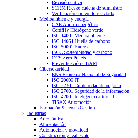
Revisión crítica
SCRM Riesgo cadena de suministro
Verificación contenido reciclado
Medioambiente y energía
CAE Ahorro energético
CertifHy Hidrógeno verde
ISO 14001 Medioambiente
ISO 14064 Huella de carbono
ISO 50001 Energía
ISCC Sostenibilidad y carbono
OCS Zero Pellets
Preverificación CBAM
Ciberseguridad
ENS Esquema Nacional de Seguridad
ISO 20000 IT
ISO 22301 Continuidad de negocio
ISO 27001 Seguridad de la información
ISO 42001 Inteligencia artificial
TISAX Automoción
Formación Sistemas Gestión
Industrias
Aeronáutica
Alimentación
Automoción y movilidad
Construcción y real estate