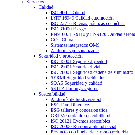
Servicios
Calidad
ISO 9001 Calidad
IATF 16949 Calidad automoción
ISO 22716 Buenas prácticas cosmética
ISO 31000 Riesgo
EN9100, EN9110 y EN9120 Calidad aeroná
CCC China
Sistemas integrados QMS
Auditorías personalizadas
Seguridad y protección
ISO 45001 Seguridad y salud
ISO 39001 Seguridad vial
ISO 28001 Seguridad cadena de suministro
SERMI Seguridad vehículos
SQAS Seguridad y calidad
SSTPA Parkings seguros
Sostenibilidad
Auditoría de biodiversidad
ESG Due Diligence
ESG talleres y concesionarios
GRI Memoria de sostenibilidad
ISO 20121 Eventos sostenibles
ISO 26000 Responsabilidad social
Producto con huella de carbono reducida