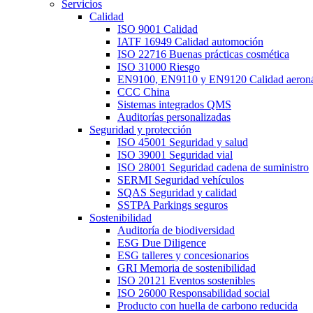
Servicios
Calidad
ISO 9001 Calidad
IATF 16949 Calidad automoción
ISO 22716 Buenas prácticas cosmética
ISO 31000 Riesgo
EN9100, EN9110 y EN9120 Calidad aeroná
CCC China
Sistemas integrados QMS
Auditorías personalizadas
Seguridad y protección
ISO 45001 Seguridad y salud
ISO 39001 Seguridad vial
ISO 28001 Seguridad cadena de suministro
SERMI Seguridad vehículos
SQAS Seguridad y calidad
SSTPA Parkings seguros
Sostenibilidad
Auditoría de biodiversidad
ESG Due Diligence
ESG talleres y concesionarios
GRI Memoria de sostenibilidad
ISO 20121 Eventos sostenibles
ISO 26000 Responsabilidad social
Producto con huella de carbono reducida