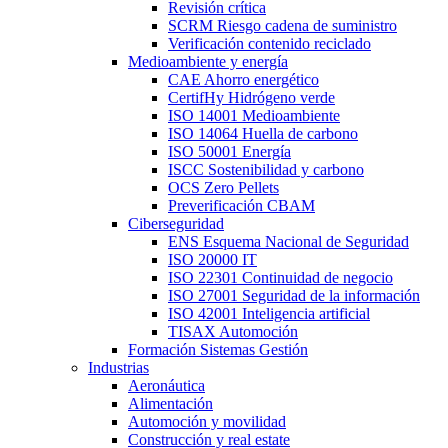
Revisión crítica
SCRM Riesgo cadena de suministro
Verificación contenido reciclado
Medioambiente y energía
CAE Ahorro energético
CertifHy Hidrógeno verde
ISO 14001 Medioambiente
ISO 14064 Huella de carbono
ISO 50001 Energía
ISCC Sostenibilidad y carbono
OCS Zero Pellets
Preverificación CBAM
Ciberseguridad
ENS Esquema Nacional de Seguridad
ISO 20000 IT
ISO 22301 Continuidad de negocio
ISO 27001 Seguridad de la información
ISO 42001 Inteligencia artificial
TISAX Automoción
Formación Sistemas Gestión
Industrias
Aeronáutica
Alimentación
Automoción y movilidad
Construcción y real estate