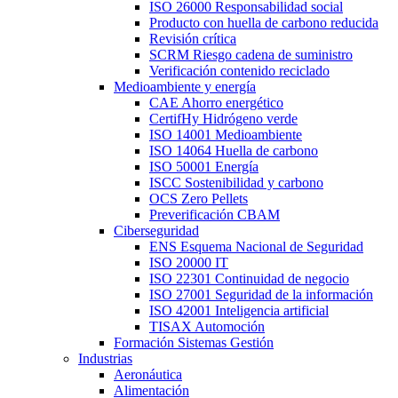
ISO 26000 Responsabilidad social
Producto con huella de carbono reducida
Revisión crítica
SCRM Riesgo cadena de suministro
Verificación contenido reciclado
Medioambiente y energía
CAE Ahorro energético
CertifHy Hidrógeno verde
ISO 14001 Medioambiente
ISO 14064 Huella de carbono
ISO 50001 Energía
ISCC Sostenibilidad y carbono
OCS Zero Pellets
Preverificación CBAM
Ciberseguridad
ENS Esquema Nacional de Seguridad
ISO 20000 IT
ISO 22301 Continuidad de negocio
ISO 27001 Seguridad de la información
ISO 42001 Inteligencia artificial
TISAX Automoción
Formación Sistemas Gestión
Industrias
Aeronáutica
Alimentación