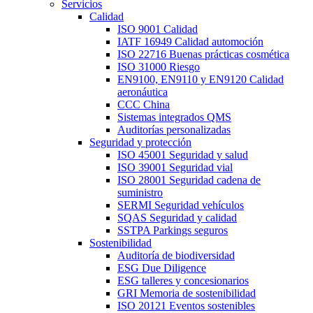
Servicios
Calidad
ISO 9001 Calidad
IATF 16949 Calidad automoción
ISO 22716 Buenas prácticas cosmética
ISO 31000 Riesgo
EN9100, EN9110 y EN9120 Calidad
aeronáutica
CCC China
Sistemas integrados QMS
Auditorías personalizadas
Seguridad y protección
ISO 45001 Seguridad y salud
ISO 39001 Seguridad vial
ISO 28001 Seguridad cadena de
suministro
SERMI Seguridad vehículos
SQAS Seguridad y calidad
SSTPA Parkings seguros
Sostenibilidad
Auditoría de biodiversidad
ESG Due Diligence
ESG talleres y concesionarios
GRI Memoria de sostenibilidad
ISO 20121 Eventos sostenibles