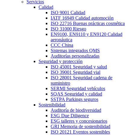
Servicios
Calidad
ISO 9001 Calidad
IATF 16949 Calidad automoción
ISO 22716 Buenas prácticas cosmética
ISO 31000 Riesgo
EN9100, EN9110 y EN9120 Calidad
aeronáutica
CCC China
Sistemas integrados QMS
Auditorías personalizadas
Seguridad y protección
ISO 45001 Seguridad y salud
ISO 39001 Seguridad vial
ISO 28001 Seguridad cadena de
suministro
SERMI Seguridad vehículos
SQAS Seguridad y calidad
SSTPA Parkings seguros
Sostenibilidad
Auditoría de biodiversidad
ESG Due Diligence
ESG talleres y concesionarios
GRI Memoria de sostenibilidad
ISO 20121 Eventos sostenibles