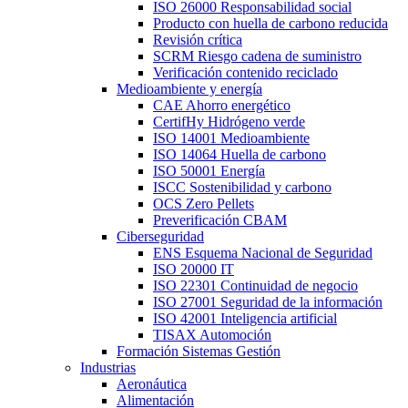
ISO 26000 Responsabilidad social
Producto con huella de carbono reducida
Revisión crítica
SCRM Riesgo cadena de suministro
Verificación contenido reciclado
Medioambiente y energía
CAE Ahorro energético
CertifHy Hidrógeno verde
ISO 14001 Medioambiente
ISO 14064 Huella de carbono
ISO 50001 Energía
ISCC Sostenibilidad y carbono
OCS Zero Pellets
Preverificación CBAM
Ciberseguridad
ENS Esquema Nacional de Seguridad
ISO 20000 IT
ISO 22301 Continuidad de negocio
ISO 27001 Seguridad de la información
ISO 42001 Inteligencia artificial
TISAX Automoción
Formación Sistemas Gestión
Industrias
Aeronáutica
Alimentación